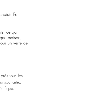
hoisir. Par 
ts, ce qui 
agne maison, 
pour un verre de 
près tous les 
us souhaitez 
écifique.