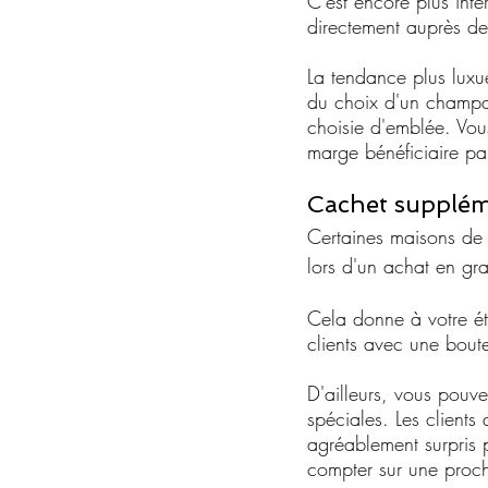
C'est encore plus int
directement auprès d
La tendance plus luxu
du choix d'un champagn
choisie d'emblée. Vo
marge bénéficiaire par
Cachet suppléme
Certaines maisons de c
lors d'un achat en gr
Cela donne à votre ét
clients avec une bout
D'ailleurs, vous pouve
spéciales. Les clients
agréablement surpris p
compter sur une procha