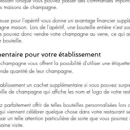
éressant lorsque vous pouvez passer des commandes importa
es maisons de champagne.
euse pour l'apéritif vous donne un avantage financier supplé
e maison. Lors de l'apéritif, une bouteille entière n'est s
us pouvez donc vendre votre champagne au verre, ce qui a
 bouteille.
ntaire pour votre établissement 
hampagne vous offrent la possibilité d'utiliser une étiquett
ande quantité de leur champagne. 
ablissement un cachet supplémentaire si vous pouvez surpr
eille de champagne qui affiche les nom et logo de votre res
z parfaitement offrir de telles bouteilles personnalisées lors
 qui viennent célébrer quelque chose dans votre restaurant s
ar un telle attention particulière de sorte que vous pourrez
ine visite.