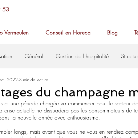
9 53
o Vermeulen
Conseil en Horeca
Blog
T
ation
Général
Gestion de l'hospitalité
Structu
oct. 2022
3 min de lecture
ente
Cuisine
ntages du champagne 
 et une période chargée va commencer pour le secteur de l
la crise actuelle ne dissuadera pas les consommateurs de te
 dans la nouvelle année avec enthousiasme.
mbler longs, mais avant que vous ne vous en rendiez compt