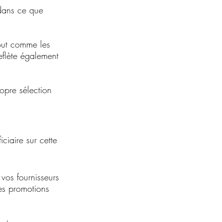
 dans ce que 
out comme les 
eflète également 
pre sélection 
iaire sur cette 
vos fournisseurs 
des promotions 