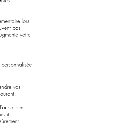
ntes 
mentaire lors 
ouvent pas 
ugmente votre 
e personnalisée 
endre vos 
taurant.
 d'occasions 
eront 
 sûrement 