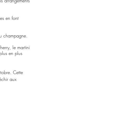
vos arrangements 
es en font 
 du champagne.
herry, le martini 
plus en plus 
tobre. Cette 
échir aux 