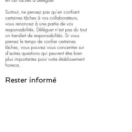
en fait faciles à déléguer.
Surtout, ne pensez pas qu'en confiant 
certaines tâches à vos collaborateurs, 
vous renoncez à une partie de vos 
responsabilités. Déléguer n'est pas du tout 
un transfert de responsabilités. Si vous 
prenez le temps de confier certaines 
tâches, vous pouvez vous concentrer sur 
d'autres questions qui peuvent être bien 
plus importantes pour votre établissement 
horeca.
Rester informé
Dans le cadre de mon activité de 
consultant de l'horeca, je suis 
naturellement de près tous les 
développements. Je vous invite à vous 
abonner à 
mon bulletin d'information
 si 
vous souhaitez rester informé. Vous 