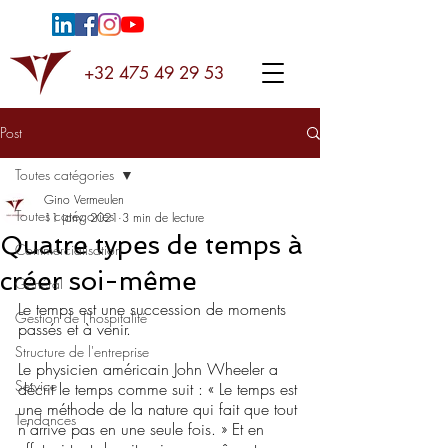
+32 475 49 29 53
Post
Toutes catégories
Gino Vermeulen
Toutes catégories
11 janv. 2021
3 min de lecture
Quatre types de temps à
Commercialisation
créer soi-même
Général
Le temps est une succession de moments 
Gestion de l'hospitalité
passés et à venir.
Structure de l'entreprise
Le physicien américain John Wheeler a 
Service
décrit le temps comme suit : « Le temps est 
une méthode de la nature qui fait que tout 
Tendances
n'arrive pas en une seule fois. » Et en 