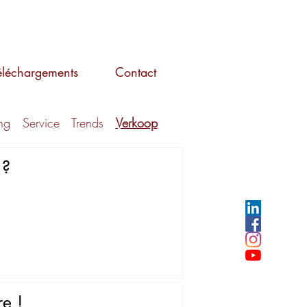
éléchargements
Contact
ng
Service
Trends
Verkoop
 ?
e !