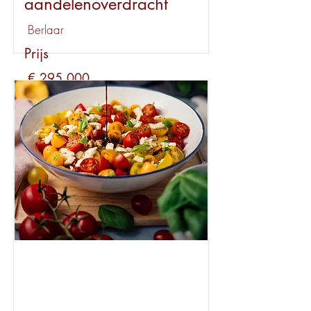
aandelenoverdracht
Berlaar
Prijs
€ 295.000
Huur
€ 2.150
Bekijk dit pand
Beschikbaar