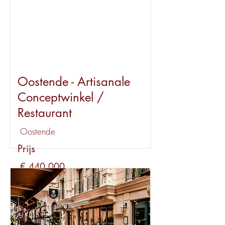
Oostende - Artisanale
Conceptwinkel /
Restaurant
Oostende
Prijs
€ 440.000
Huur
€ 4.800
Bekijk dit pand