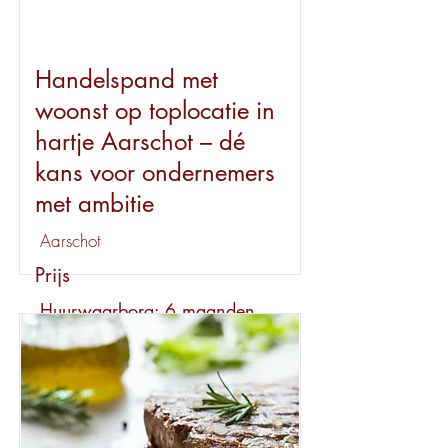
Handelspand met
woonst op toplocatie in
hartje Aarschot – dé
kans voor ondernemers
met ambitie
Aarschot
Prijs
Huurwaarborg: 6 maanden
Huur
volledige pand: € 2.450/maand
Bekijk dit pand