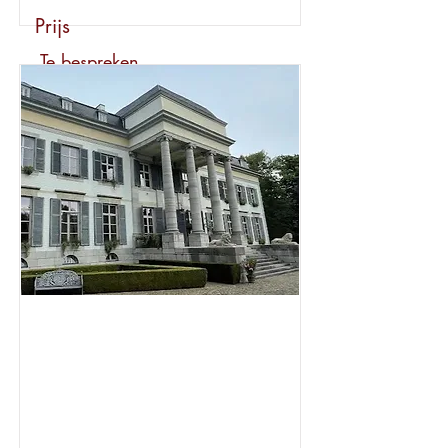
Prijs
Te bespreken
Huur
€ 1.800 / maand
Bekijk dit pand
Beschikbaar