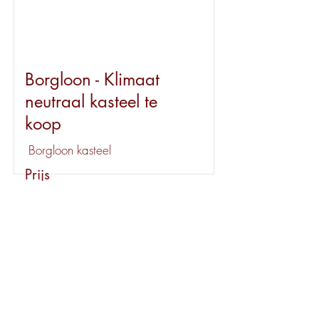
Borgloon - Klimaat
neutraal kasteel te
koop
Borgloon kasteel
Prijs
€ 6.200.000
Huur
Bekijk dit pand