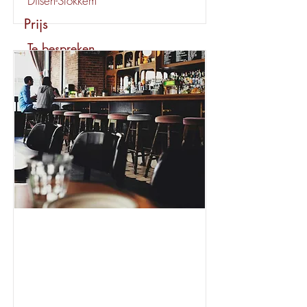
Dilsen-Stokkem
Prijs
Te bespreken
Huur
€ 4000 per maand
Bekijk dit pand
beschikbaar