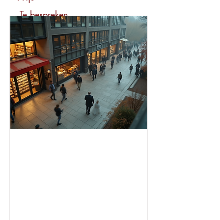
Te bespreken
Huur
1.720 per maand
Bekijk dit pand
beschikbaar