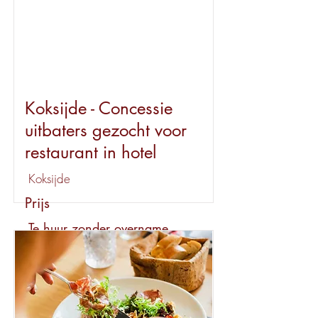
Koksijde - Concessie
uitbaters gezocht voor
restaurant in hotel
Koksijde
Prijs
Te huur zonder overname
Huur
€ 4000
Bekijk dit pand