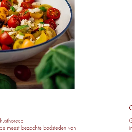
 kusthoreca
G
n de meest bezochte badsteden van
i