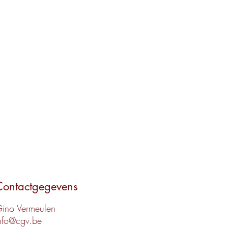
Contactgegevens
ino Vermeulen
nfo@cgv.be