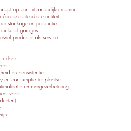
oncept op een uitzonderlijke manier:
één exploiteerbare entiteit
oor stockage en productie
 inclusief garages
zowel productie als service
ch door:
cept
heid en consistentie
y en consumptie ter plaatse
timalisatie en margeverbetering
ieel voor:
oducten)
e
mijn