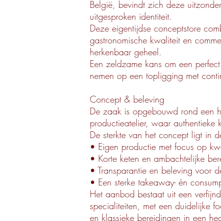
België, bevindt zich deze uitzonde
uitgesproken identiteit.
Deze eigentijdse conceptstore comb
gastronomische kwaliteit en commer
herkenbaar geheel.
Een zeldzame kans om een perfect 
nemen op een topligging met cont
Concept & beleving
De zaak is opgebouwd rond een h
productieatelier, waar authentieke 
De sterkte van het concept ligt in 
• Eigen productie met focus op kwal
• Korte keten en ambachtelijke ber
• Transparantie en beleving voor d
• Een sterke takeaway- én consump
Het aanbod bestaat uit een verfijnd
specialiteiten, met een duidelijke
en klassieke bereidingen in een he