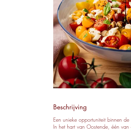
Beschrijving
Een unieke opportuniteit binnen de
In het hart van Oostende, één va