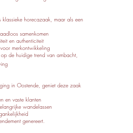
ls klassieke horecazaak, maar als een
 naadloos samenkomen
it en authenticiteit
 voor merkontwikkeling
t op de huidige trend van ambacht,
ving
gging in Oostende, geniet deze zaak
en en vaste klanten
elangrijke wandelassen
gankelijkheid
rendement genereert.