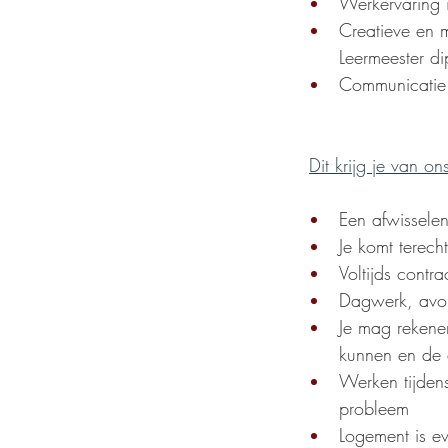
Werkervaring i
Creatieve en m
Leermeester di
Communicatie en
Dit krijg je van on
Een afwisselen
Je komt terech
Voltijds contr
Dagwerk, avo
Je mag rekenen
kunnen en de 
Werken tijden
probleem
Logement is ev