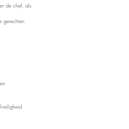
an de chef, als 
e gerechten.
ren
veiligheid 