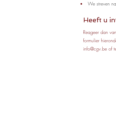
We streven na
Heeft u in
Reageer dan van
formulier hieron
info@cgv.be
of t