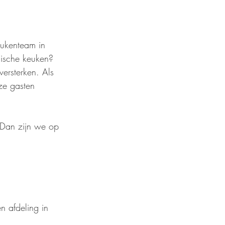
eukenteam in 
gische keuken?
ersterken. Als 
ze gasten 
? Dan zijn we op 
n afdeling in 