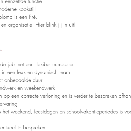
n eenzelfde functie
oderne kookstijl
ploma is een Pré.
 organisatie: Hier blink jij in uit!
s
de job met een flexibel uurrooster
t in een leuk en dynamisch team
act onbepaalde duur
ndwerk en weekendwerk
 op een correcte verloning en is verder te bespreken afhank
ervaring
s het weekend, feestdagen en schoolvakantieperiodes is vo
entueel te bespreken.