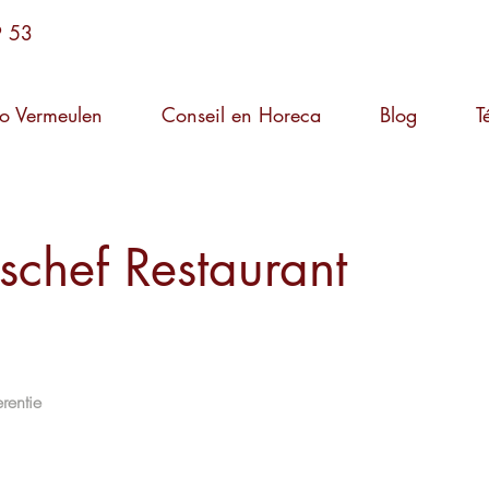
9 53
o Vermeulen
Conseil en Horeca
Blog
T
schef Restaurant
rentie