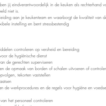
ben jij eindverantwoordelijk in de keuken als rechterhand v
eeld niet is.
f leiding aan je keukenteam en waarborgt de kwaliteit van d
xibele instelling en bent stressbestendig
ddelen controleren op versheid en bereiding 
voor de hygiënische dienst
van de gerechten superviseren
 en de opmaak van borden of schalen uitvoeren of controle
volgen, tekorten vaststellen
laatsen
an de werkprocedures en de regels voor hygiëne en voedsel
n van het personeel controleren